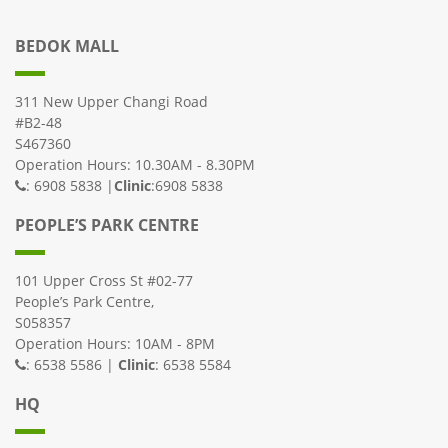
BEDOK MALL
311 New Upper Changi Road
#B2-48
S467360
Operation Hours: 10.30AM - 8.30PM
: 6908 5838 |
Clinic
:6908 5838
PEOPLE’S PARK CENTRE
101 Upper Cross St #02-77
People’s Park Centre,
S058357
Operation Hours: 10AM - 8PM
: 6538 5586 |
Clinic
: 6538 5584
HQ