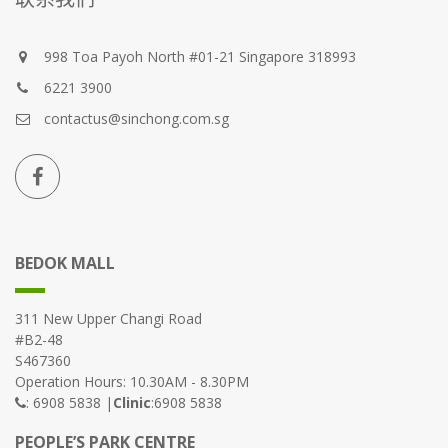
998 Toa Payoh North #01-21 Singapore 318993
6221 3900
contactus@sinchong.com.sg
BEDOK MALL
311 New Upper Changi Road
#B2-48
S467360
Operation Hours: 10.30AM - 8.30PM
: 6908 5838 |
Clinic
:6908 5838
PEOPLE’S PARK CENTRE